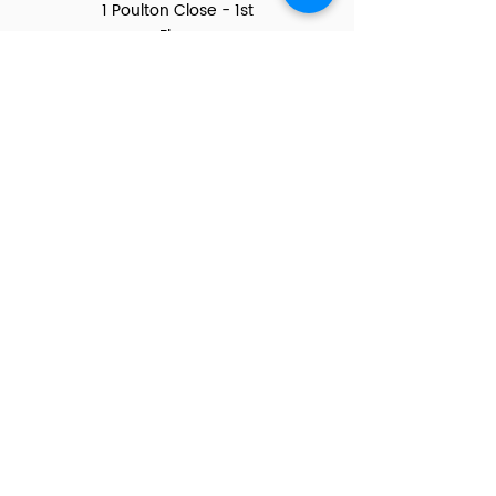
1 Poulton Close - 1st
Floor
Dover (Kent) CT17 0hl
BELGIQUE
Région Flamande :
Rue de Charleroi 25,
8670 Koksijde
Région Bruxelles :
Boul. Louis Mettewie 89/42
1080 Molenbeek-Saint-Jean
Région Wallone :
Avenue Reine Elisabeth 170/1
5300 Andenne