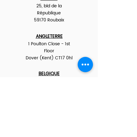
25, bld de la
République
59170 Roubaix
ANGLETERRE
1 Poulton Close - 1st
Floor
Dover (Kent) CT17 0hl
BELGIQUE
Région Flamande :
Rue de Charleroi 25,
8670 Koksijde
Région Bruxelles :
Boul. Louis Mettewie 89/42
1080 Molenbeek-Saint-Jean
Région Wallone :
Avenue Reine Elisabeth 170/1
5300 Andenne